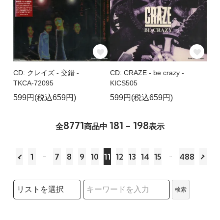
CD: クレイズ - 交錯 -
CD: CRAZE - be crazy -
TKCA-72095
KICS505
599円(税込659円)
599円(税込659円)
8771
181 - 198
全
商品中
表示
1
7
8
9
10
11
12
13
14
15
488
検索リストの選択
検索
検索キーワード