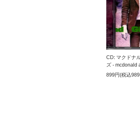
CD: マクド
ズ - mcdonald 
899円(税込989