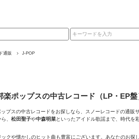
択
ド通販
J-POP
・邦楽ポップスの中古レコード（LP・EP
楽ポップスの中古レコードをお探しなら、スノーレコードの通販
から、
松田聖子
や
中森明菜
といったアイドル歌謡まで、時代を
ジックや懐かしのヒット曲も豊富にございます。あなたのお探