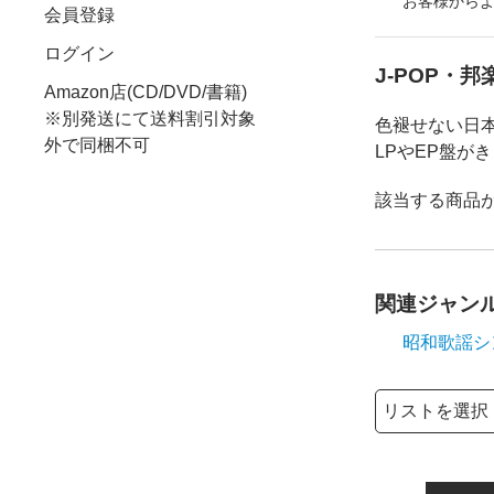
お客様から
会員登録
ログイン
J-POP・
Amazon店(CD/DVD/書籍)
※別発送にて送料割引対象
色褪せない日
外で同梱不可
LPやEP盤
該当する商品
関連ジャン
昭和歌謡
シ
検索リストの選
検索キーワード