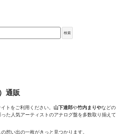
検索
盤）通販
サイトをご利用ください。
山下達郎
や
竹内まりや
などの
彩った人気アーティストのアナログ盤を多数取り揃えて
しの想い出の一枚がきっと見つかります。