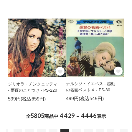
ナルシソ・イエペス - 感動
ジリオラ・チンクェッティ
の名画ベスト４ - PS-30
- 薔薇のことづけ - PS-220
499円(税込549円)
599円(税込659円)
5805
4429 - 4446
全
商品中
表示