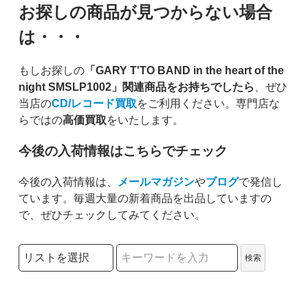
お探しの商品が見つからない場合
は・・・
もしお探しの
「GARY T'TO BAND in the heart of the
night SMSLP1002」関連商品をお持ちでしたら
、ぜひ
当店の
CD/レコード買取
をご利用ください。専門店な
らではの
高価買取
をいたします。
今後の入荷情報はこちらでチェック
今後の入荷情報は、
メールマガジン
や
ブログ
で発信し
ています。毎週大量の新着商品を出品していますの
で、ぜひチェックしてみてください。
検索リストの選択
検索
検索キーワード