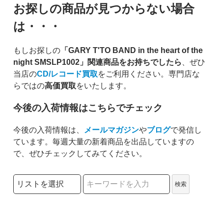
お探しの商品が見つからない場合
は・・・
もしお探しの
「GARY T'TO BAND in the heart of the
night SMSLP1002」関連商品をお持ちでしたら
、ぜひ
当店の
CD/レコード買取
をご利用ください。専門店な
らではの
高価買取
をいたします。
今後の入荷情報はこちらでチェック
今後の入荷情報は、
メールマガジン
や
ブログ
で発信し
ています。毎週大量の新着商品を出品していますの
で、ぜひチェックしてみてください。
検索リストの選択
検索
検索キーワード