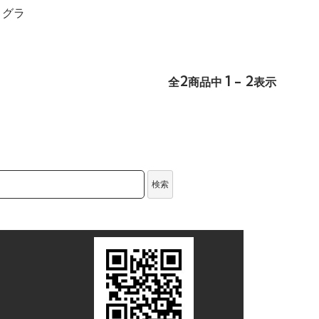
：グラ
2
1 - 2
全
商品中
表示
検索