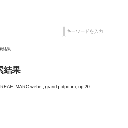
択
索結果
索結果
REAE, MARC weber; grand potpourri, op.20