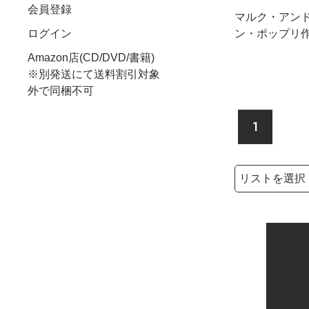
会員登録
マルク・アンド
ン・ポップリ作品
ログイン
Amazon店(CD/DVD/書籍)
※別発送にて送料割引対象
外で同梱不可
1
検索リストの選
検索キーワード