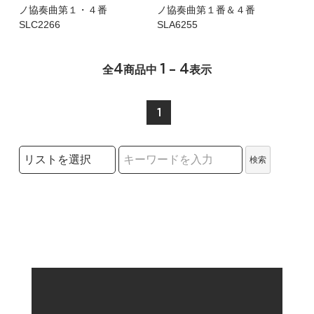
ノ協奏曲第１・４番
ノ協奏曲第１番＆４番
SLC2266
SLA6255
4
1 - 4
全
商品中
表示
1
検索リストの選択
検索
検索キーワード