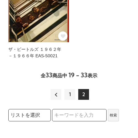
ザ・ビートルズ １９６２年
－１９６６年 EAS-50021
33
19 - 33
全
商品中
表示
1
2
検索リストの選択
検索
検索キーワード