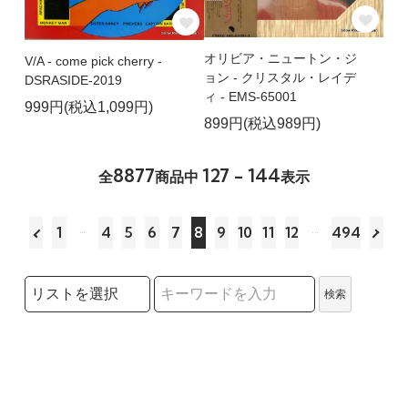
オリビア・ニュートン・ジ
V/A - come pick cherry -
ョン - クリスタル・レイデ
DSRASIDE-2019
ィ - EMS-65001
999円(税込1,099円)
899円(税込989円)
8877
127 - 144
全
商品中
表示
1
4
5
6
7
8
9
10
11
12
494
検索リストの選択
検索
検索キーワード