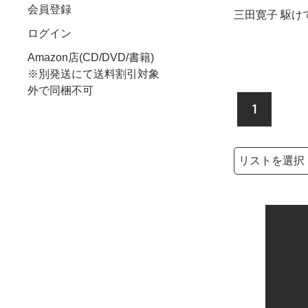
会員登録
三田寛子 駆けて
ログイン
Amazon店(CD/DVD/書籍)
※別発送にて送料割引対象
外で同梱不可
1
検索リストの選
検索キーワード