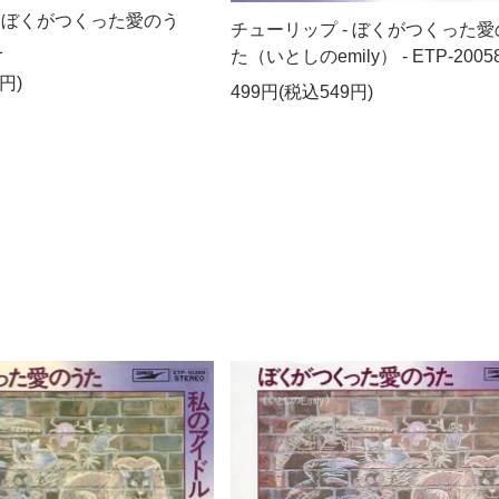
- ぼくがつくった愛のう
チューリップ - ぼくがつくった愛
1
た（いとしのemily） - ETP-2005
円)
499円(税込549円)