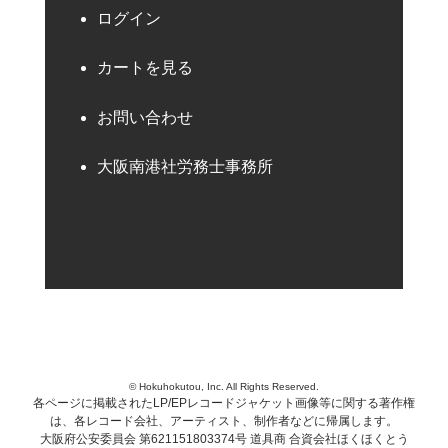
ログイン
カートを見る
お問い合わせ
大阪南港社労務士事務所
© Hokuhokutou, Inc. All Rights Reserved.
各ページに掲載されたLP/EPレコードジャケット画像等に関する著作権
は、各レコード会社、アーティスト、制作者などに帰属します。
大阪府公安委員会 第621151803374号 道具商 合資会社ほくほくとう