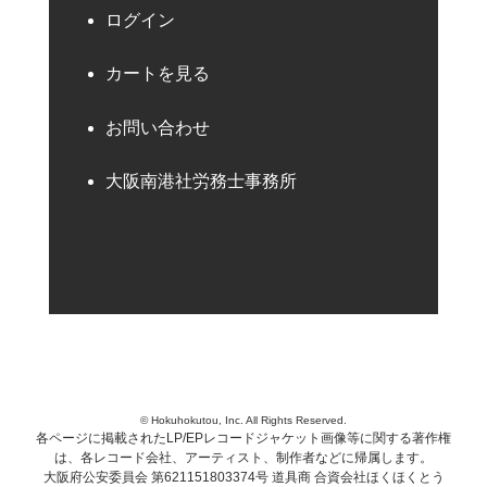
ログイン
カートを見る
お問い合わせ
大阪南港社労務士事務所
© Hokuhokutou, Inc. All Rights Reserved.
各ページに掲載されたLP/EPレコードジャケット画像等に関する著作権
は、各レコード会社、アーティスト、制作者などに帰属します。
大阪府公安委員会 第621151803374号 道具商 合資会社ほくほくとう