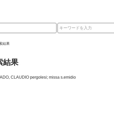
択
索結果
索結果
ADO, CLAUDIO pergolesi; missa s.emidio