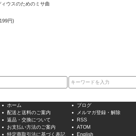
ディウスのためのミサ曲
199円)
択
ホーム
ブログ
配送と送料のご案内
メルマガ登録・解除
返品・交換について
RSS
お支払い方法のご案内
ATOM
特定商取引法に基づく表記
English