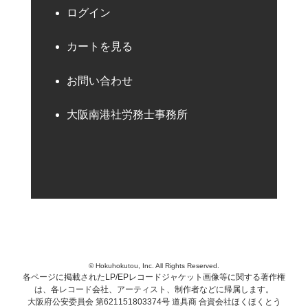
ログイン
カートを見る
お問い合わせ
大阪南港社労務士事務所
© Hokuhokutou, Inc. All Rights Reserved.
各ページに掲載されたLP/EPレコードジャケット画像等に関する著作権
は、各レコード会社、アーティスト、制作者などに帰属します。
大阪府公安委員会 第621151803374号 道具商 合資会社ほくほくとう