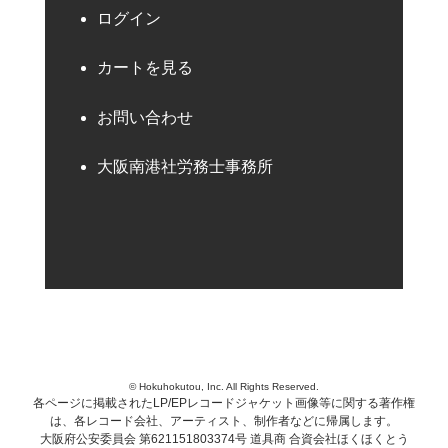
ログイン
カートを見る
お問い合わせ
大阪南港社労務士事務所
© Hokuhokutou, Inc. All Rights Reserved.
各ページに掲載されたLP/EPレコードジャケット画像等に関する著作権
は、各レコード会社、アーティスト、制作者などに帰属します。
大阪府公安委員会 第621151803374号 道具商 合資会社ほくほくとう