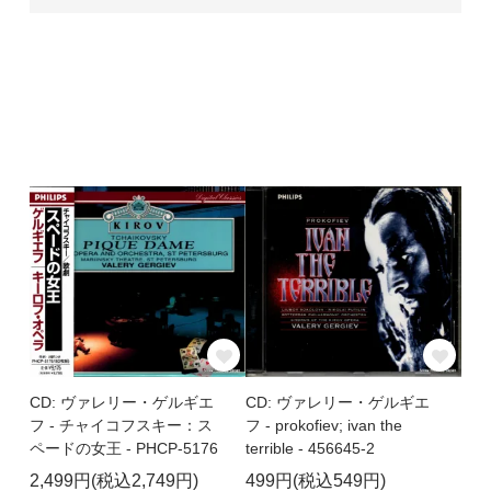
CD: ヴァレリー・ゲルギエ
CD: ヴァレリー・ゲルギエ
フ - チャイコフスキー：ス
フ - prokofiev; ivan the
ペードの女王 - PHCP-5176
terrible - 456645-2
2,499円(税込2,749円)
499円(税込549円)