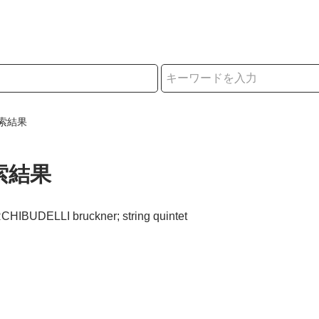
択
索結果
索結果
CHIBUDELLI bruckner; string quintet