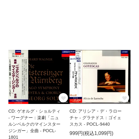
CD: ゲオルグ・ショルティ
CD: アリシア・デ・ラロー
- ワーグナー：楽劇「ニュ
チャ - グラナドス：ゴイェ
ルンベルクのマインスター
スカス - POCL-9440
ジンガー」全曲 - POCL-
999円(税込1,099円)
1801