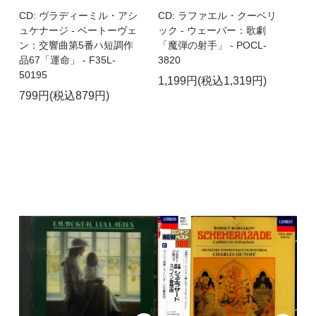
CD: ヴラディーミル・アシ
CD: ラファエル・クーベリ
ュケナージ - ベートーヴェ
ック - ウェーバー：歌劇
ン：交響曲第5番ハ短調作
「魔弾の射手」 - POCL-
品67「運命」 - F35L-
3820
50195
1,199円(税込1,319円)
799円(税込879円)