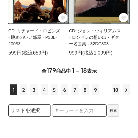
CD: ジョン・ウィリアムス
CD: リチャード・ロビンズ
- ロンドンの想い出・ギタ
- 眺めのいい部屋 - P33L-
ー名曲集 - 32DC803
20053
999円(税込1,099円)
599円(税込659円)
179
1 - 18
全
商品中
表示
1
2
3
4
5
6
7
8
9
10
検索リストの選択
検索
検索キーワード