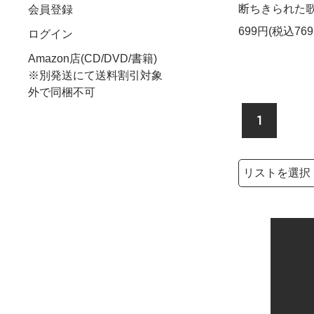
断ちきられた歌 -
会員登録
699円(税込769
ログイン
Amazon店(CD/DVD/書籍)
※別発送にて送料割引対象
外で同梱不可
1
検索リストの選
検索キーワード