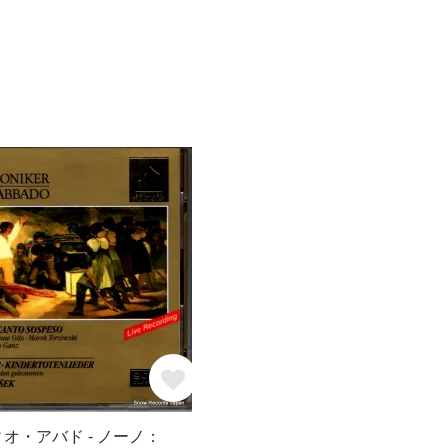
ィオ・アバド - ノーノ：