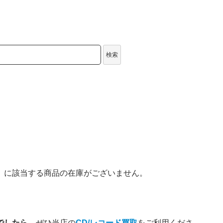
検索
」
に該当する商品の在庫がございません。
持ちでしたら
、ぜひ当店の
CD/レコード買取
をご利用くださ