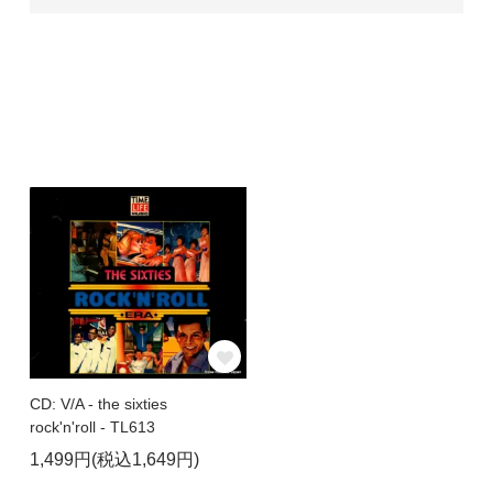
CD: V/A - the sixties
rock'n'roll - TL613
1,499円(税込1,649円)