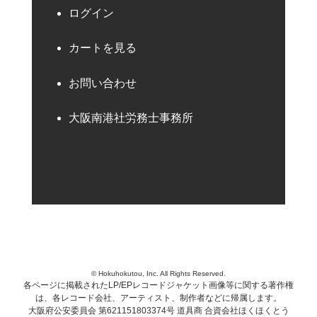
ログイン
カートを見る
お問い合わせ
大阪南港社労務士事務所
© Hokuhokutou, Inc. All Rights Reserved.
各ページに掲載されたLP/EPレコードジャケット画像等に関する著作権
は、各レコード会社、アーティスト、制作者などに帰属します。
大阪府公安委員会 第621151803374号 道具商 合資会社ほくほくとう