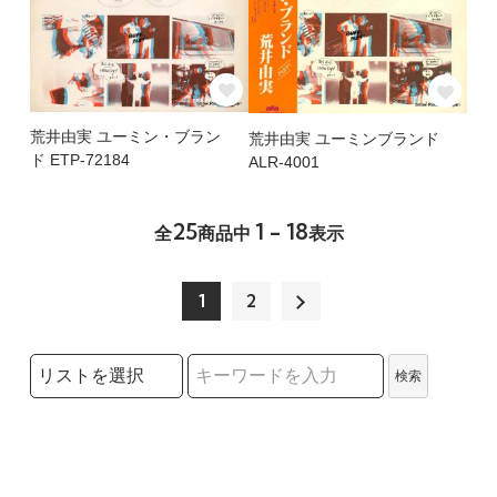
荒井由実 ユーミン・ブラン
荒井由実 ユーミンブランド
ド ETP-72184
ALR-4001
25
1 - 18
全
商品中
表示
1
2
検索リストの選択
検索
検索キーワード