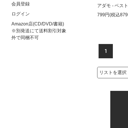
会員登録
アダモ - ベスト２
ログイン
799円(税込879
Amazon店(CD/DVD/書籍)
※別発送にて送料割引対象
外で同梱不可
1
検索リストの選
検索キーワード