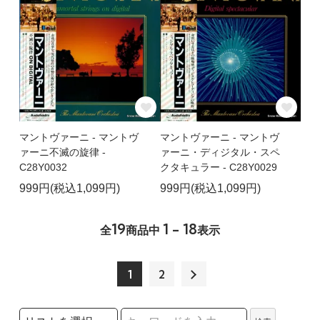
マントヴァーニ - マントヴ
マントヴァーニ - マントヴ
ァーニ不滅の旋律 -
ァーニ・ディジタル・スペ
C28Y0032
クタキュラー - C28Y0029
999円(税込1,099円)
999円(税込1,099円)
19
1 - 18
全
商品中
表示
1
2
検索リストの選択