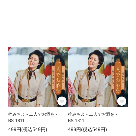
梓みちよ - 二人でお酒を -
梓みちよ - 二人でお酒を -
BS-1811
BS-1811
499円(税込549円)
499円(税込549円)