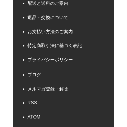
配送と送料のご案内
返品・交換について
お支払い方法のご案内
特定商取引法に基づく表記
プライバシーポリシー
ブログ
メルマガ登録・解除
RSS
ATOM