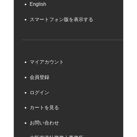
English
スマートフォン版を表示する
マイアカウント
会員登録
ログイン
カートを見る
お問い合わせ