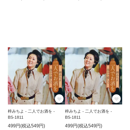
梓みちよ - 二人でお酒を -
梓みちよ - 二人でお酒を -
BS-1811
BS-1811
499円(税込549円)
499円(税込549円)