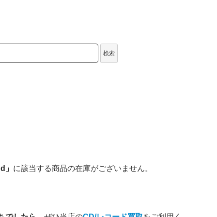
検索
nd」
に該当する商品の在庫がございません。
お持ちでしたら
、ぜひ当店の
CD/レコード買取
をご利用く