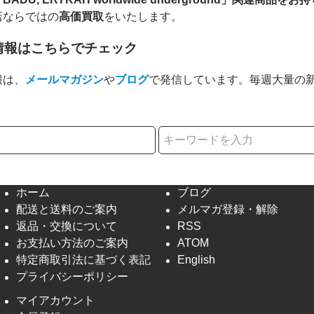
店ならではの
高価買取
をいたします。
情報はこちらでチェック
報は、
メールマガジン
や
ブログ
で発信しています。毎週大量の
択
ホーム
ブログ
配送と送料のご案内
メルマガ登録・解除
返品・交換について
RSS
お支払い方法のご案内
ATOM
特定商取引法に基づく表記
English
プライバシーポリシー
マイアカウント