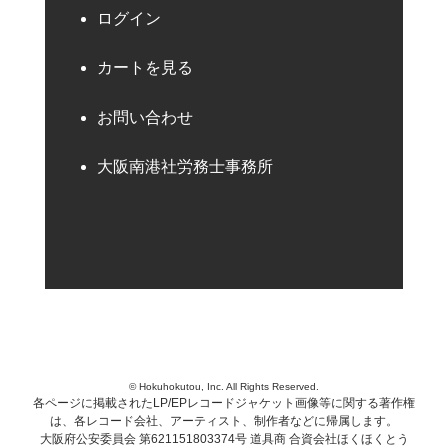
ログイン
カートを見る
お問い合わせ
大阪南港社労務士事務所
© Hokuhokutou, Inc. All Rights Reserved.
各ページに掲載されたLP/EPレコードジャケット画像等に関する著作権
は、各レコード会社、アーティスト、制作者などに帰属します。
大阪府公安委員会 第621151803374号 道具商 合資会社ほくほくとう