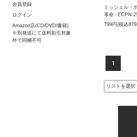
会員登録
ミッシェル・ポ
革命 - ECPN-2
ログイン
799円(税込879
Amazon店(CD/DVD/書籍)
※別発送にて送料割引対象
外で同梱不可
1
検索リストの選
検索キーワード