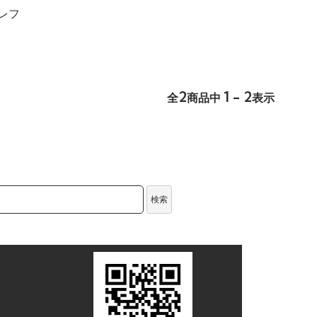
レフ
2
1 - 2
全
商品中
表示
検索