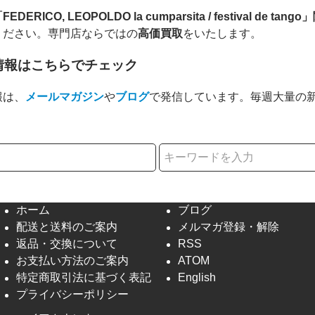
FEDERICO, LEOPOLDO la cumparsita / festival d
ください。専門店ならではの
高価買取
をいたします。
情報はこちらでチェック
報は、
メールマガジン
や
ブログ
で発信しています。毎週大量の
択
ホーム
ブログ
配送と送料のご案内
メルマガ登録・解除
返品・交換について
RSS
お支払い方法のご案内
ATOM
特定商取引法に基づく表記
English
プライバシーポリシー