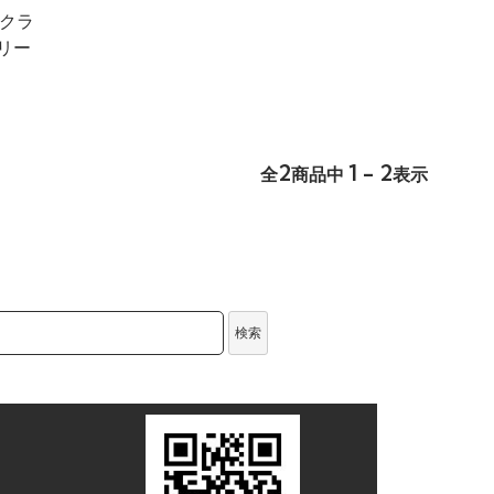
クラ
リー
2
1 - 2
全
商品中
表示
検索