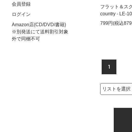
会員登録
フラット＆スクラッ
country - LE-1
ログイン
799円(税込879
Amazon店(CD/DVD/書籍)
※別発送にて送料割引対象
外で同梱不可
1
検索リストの選
検索キーワード