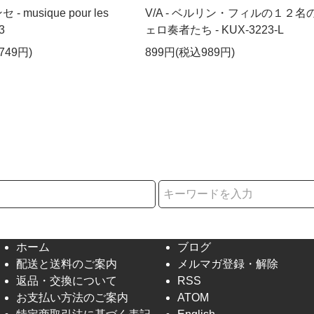
musique pour les
V/A - ベルリン・フィルの１２名
3
ェロ奏者たち - KUX-3223-L
749円)
899円(税込989円)
択
ホーム
ブログ
配送と送料のご案内
メルマガ登録・解除
返品・交換について
RSS
お支払い方法のご案内
ATOM