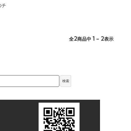
のチ
2
1 - 2
全
商品中
表示
検索