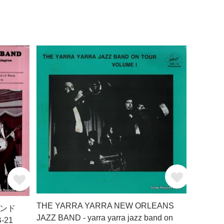
THE YARRA YARRA NEW ORLEANS
ンド
JAZZ BAND - yarra yarra jazz band on
B-21