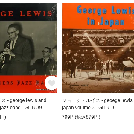
george lewis and
ジョージ・ルイス - geoege lewis 
s jazz band - GHB-39
japan volume 3 - GHB-16
円)
799円(税込879円)