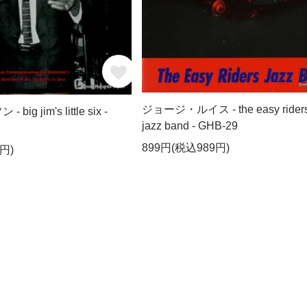
ジョージ・ルイス - the easy rider
g jim's little six -
jazz band - GHB-29
899円(税込989円)
円)