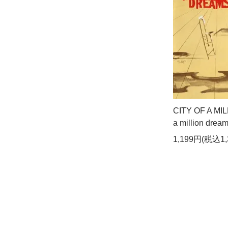
CITY OF A MIL
a million drea
1,199円(税込1,