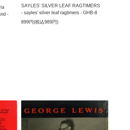
SAYLES' SILVER LEAF RAGTIMERS
ia
- sayles' silver leaf ragtimers - GHB-8
and -
899円(税込989円)