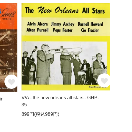
V/A - the new orleans all stars - GHB-
in
35
899円(税込989円)