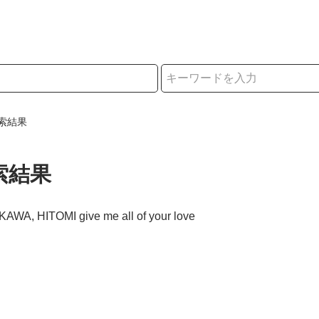
択
索結果
索結果
KAWA, HITOMI give me all of your love