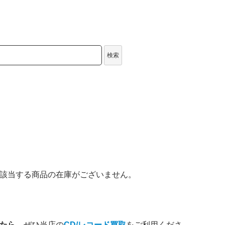
検索
該当する商品の在庫がございません。
したら
、ぜひ当店の
CD/レコード買取
をご利用くださ