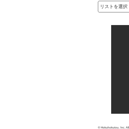
検索リストの選
検索キーワード
© Hokuhokutou, Inc. Al