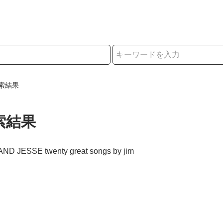
択
索結果
索結果
AND JESSE twenty great songs by jim