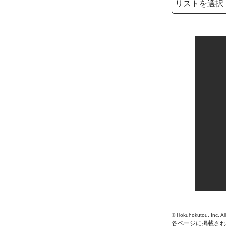
検索キーワード
© Hokuhokutou, Inc. Al
各ページに掲載され