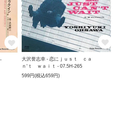
大沢誉志幸 - 恋にｊｕｓｔ ｃａ
-
ｎ’ｔ ｗａｉｔ - 07.5H-265
599円(税込659円)