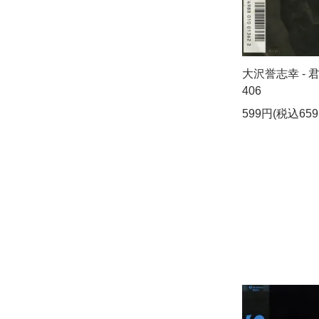
大沢誉志幸 - 君
406
599円(税込659