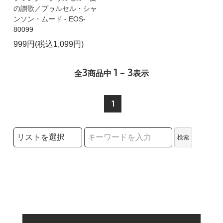
の讃歌／プゥルセル・シャ
ンソン・ムード - EOS-
80099
999円(税込1,099円)
3
1 - 3
全
商品中
表示
1
検索リストの選択
検索
検索キーワード