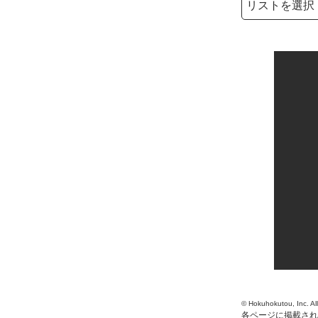
検索キーワード
© Hokuhokutou, Inc. Al
各ページに掲載され