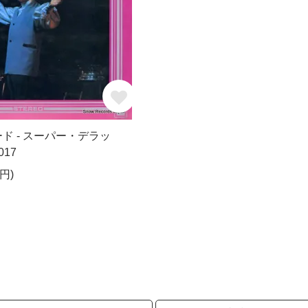
ド - スーパー・デラッ
017
円)
択