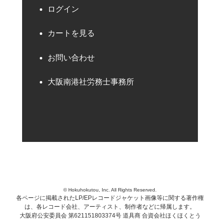
ログイン
カートを見る
お問い合わせ
大阪南港社労務士事務所
© Hokuhokutou, Inc. All Rights Reserved.
各ページに掲載されたLP/EPレコードジャケット画像等に関する著作権
は、各レコード会社、アーティスト、制作者などに帰属します。
大阪府公安委員会 第621151803374号 道具商 合資会社ほくほくとう