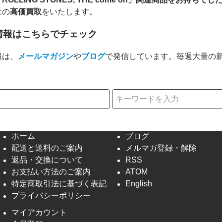
はの
高価買取
をいたします。
情報はこちらでチェック
報は、
メールマガジン
や
ブログ
で発信しています。毎週大量の
択
ホーム
ブログ
配送と送料のご案内
メルマガ登録・解除
返品・交換について
RSS
お支払い方法のご案内
ATOM
特定商取引法に基づく表記
English
プライバシーポリシー
マイアカウント