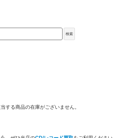
検索
該当する商品の在庫がございません。
たら
、ぜひ当店の
CD/レコード買取
をご利用ください。