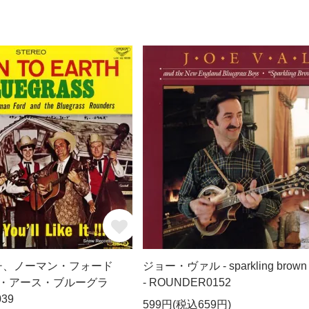
チ、ノーマン・フォード
ジョー・ヴァル - sparkling brown 
ゥ・アース・ブルーグラ
- ROUNDER0152
039
599円(税込659円)