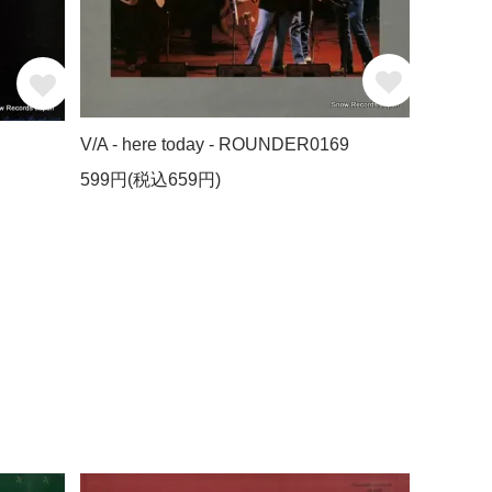
V/A - here today - ROUNDER0169
599円(税込659円)