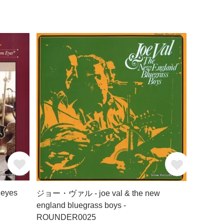
eyes
ジョー・ヴァル - joe val & the new
england bluegrass boys -
ROUNDER0025