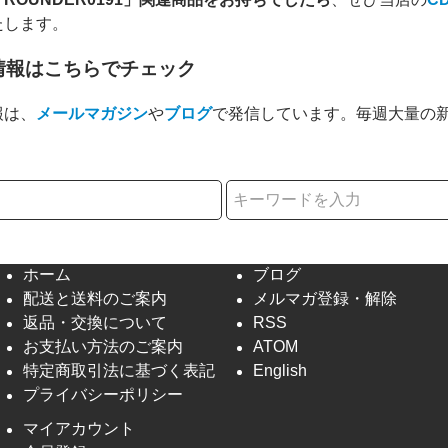
たします。
情報はこちらでチェック
報は、
メールマガジン
や
ブログ
で発信しています。毎週大量の
択
ホーム
ブログ
配送と送料のご案内
メルマガ登録・解除
返品・交換について
RSS
お支払い方法のご案内
ATOM
特定商取引法に基づく表記
English
プライバシーポリシー
マイアカウント