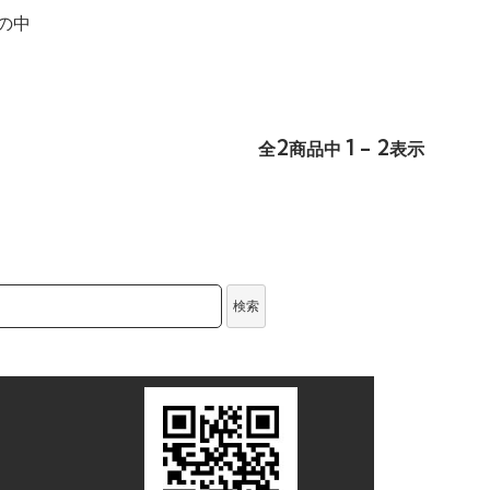
の中
2
1 - 2
全
商品中
表示
検索