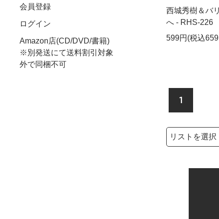
会員登録
西城秀樹＆バリ
へ - RHS-226
ログイン
599円(税込659
Amazon店(CD/DVD/書籍)
※別発送にて送料割引対象
外で同梱不可
1
検索リストの選
検索キーワード