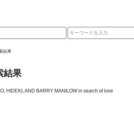
択
索結果
索結果
JO, HIDEKI, AND BARRY MANILOW in search of love