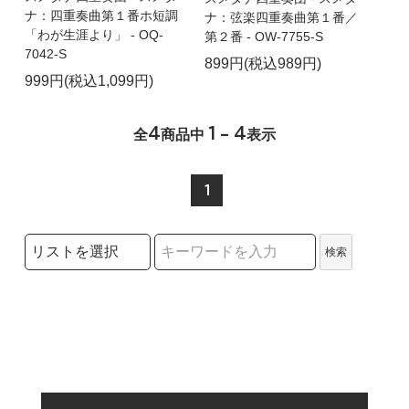
ナ：四重奏曲第１番ホ短調
ナ：弦楽四重奏曲第１番／
「わが生涯より」 - OQ-
第２番 - OW-7755-S
7042-S
899円(税込989円)
999円(税込1,099円)
4
1 - 4
全
商品中
表示
1
検索リストの選択
検索
検索キーワード