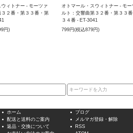
ウィトナー - モーツァ
オトマール・スウィトナー - モー
第３２番・第３３番・第
ルト：交響曲第３２番・第３３番
41
３４番 - ET-3041
99円)
799円(税込879円)
択
ホーム
ブログ
配送と送料のご案内
メルマガ登録・解除
返品・交換について
RSS