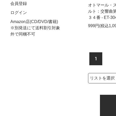
会員登録
オトマール・ス
ルト：交響曲
ログイン
３４番 - ET-30
Amazon店(CD/DVD/書籍)
999円(税込1,0
※別発送にて送料割引対象
外で同梱不可
1
検索リストの選
検索キーワード