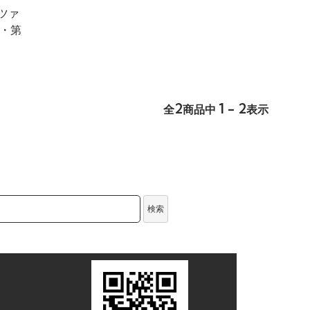
ツァ
・第
2
1 - 2
全
商品中
表示
検索