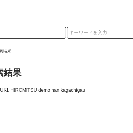
択
索結果
索結果
ZUKI, HIROMITSU demo nanikagachigau